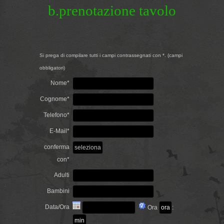
b.prenotazione tavolo
Si prega di compilare tutti i campi contrassegnati con *. (campi
obbligatori)
Nome*
Cognome*
Telefono*
E-Mail*
conferma
con*
Adulti
Bambini
Data/Ora
Ora
: